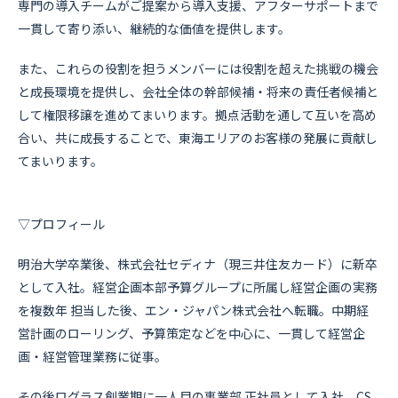
専門の導入チームがご提案から導入支援、アフターサポートまで
一貫して寄り添い、継続的な価値を提供します。
また、これらの役割を担うメンバーには役割を超えた挑戦の機会
と成長環境を提供し、会社全体の幹部候補・将来の責任者候補と
して権限移譲を進めてまいります。拠点活動を通して互いを高め
合い、共に成長することで、東海エリアのお客様の発展に貢献し
てまいります。
▽プロフィール
明治大学卒業後、株式会社セディナ（現三井住友カード）に新卒
として入社。経営企画本部予算グループに所属し経営企画の実務
を複数年 担当した後、エン・ジャパン株式会社へ転職。中期経
営計画のローリング、予算策定などを中心に、一貫して経営企
画・経営管理業務に従事。
その後ログラス創業期に一人目の事業部 正社員として入社。CS