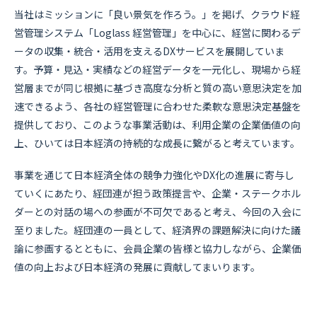
当社はミッションに「良い景気を作ろう。」を掲げ、クラウド経
営管理システム「Loglass 経営管理」を中心に、経営に関わるデ
ータの収集・統合・活用を支えるDXサービスを展開していま
す。予算・見込・実績などの経営データを一元化し、現場から経
営層までが同じ根拠に基づき高度な分析と質の高い意思決定を加
速できるよう、各社の経営管理に合わせた柔軟な意思決定基盤を
提供しており、このような事業活動は、利用企業の企業価値の向
上、ひいては日本経済の持続的な成長に繋がると考えています。
事業を通じて日本経済全体の競争力強化やDX化の進展に寄与し
ていくにあたり、経団連が担う政策提言や、企業・ステークホル
ダーとの対話の場への参画が不可欠であると考え、今回の入会に
至りました。経団連の一員として、経済界の課題解決に向けた議
論に参画するとともに、会員企業の皆様と協力しながら、企業価
値の向上および日本経済の発展に貢献してまいります。