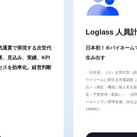
Loglass 人員
気通貫で実現する次世代
日本初！※バイネーム
、見込み、実績、KPI
生み出す
セスを効率化。経営判断
「日本初」（※）次世代型（経
ウドツールに関する市場調査（㈱
点＞（補足：機能）個人名を基
定・予実管理・配賦）」 「採
ールインワン標準装備。当社は
199861）