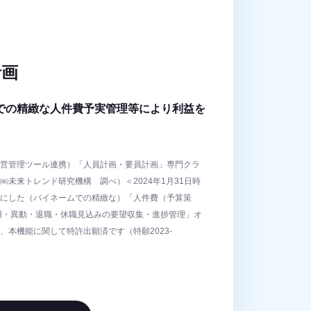
計画
での精緻な人件費予実管理等により利益を
営管理ツール連携）「人員計画・要員計画」専門クラ
未来トレンド研究機構 調べ）＜2024年1月31日時
にした（バイネームでの精緻な）「人件費（予算策
用・異動・退職・休職見込みの要望収集・進捗管理」オ
、本機能に関して特許出願済です（特願2023-