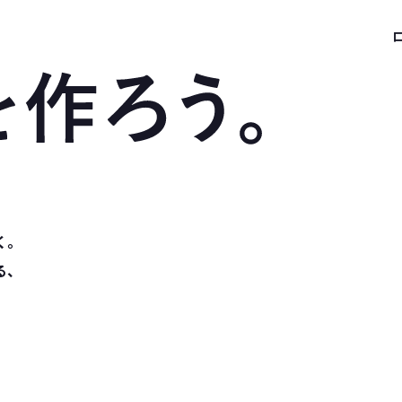
く。
れる、